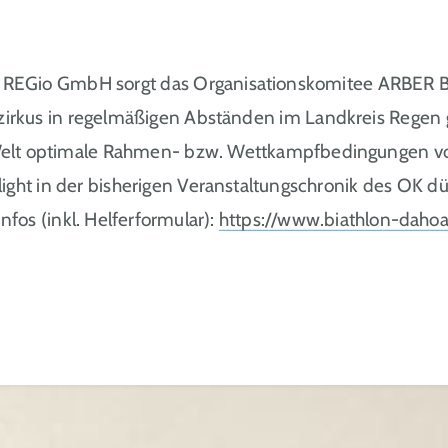
EGio GmbH sorgt das Organisationskomitee ARBER Baye
nzirkus in regelmäßigen Abständen im Landkreis Regen g
r Welt optimale Rahmen- bzw. Wettkampfbedingungen vo
ght in der bisherigen Veranstaltungschronik des OK dü
os (inkl. Helferformular):
https://www.biathlon-daho