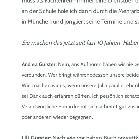
muss als Fachlehrerin immer eine Dienstbefre
an der Schule hole ich dann durch die Mehrar
in München und jongliert seine Termine und se
Sie machen das jetzt seit fast 10 Jahren. Habe
Andrea Gürster:
Nein, ans Aufhören haben wir nie ge
verbunden. Wer bringt währenddessen unsere beiden
Wie machen wir es, wenn unsere Julia parallel eben
sei Dank auch erfahren dürfen. Ich persönlich schätz
Verantwortliche – man kennt sich, arbeitet gut zu
oder anderen wieder begegnen.
Uli Gürster:
Nach wie vor haben Biathlonwettkä