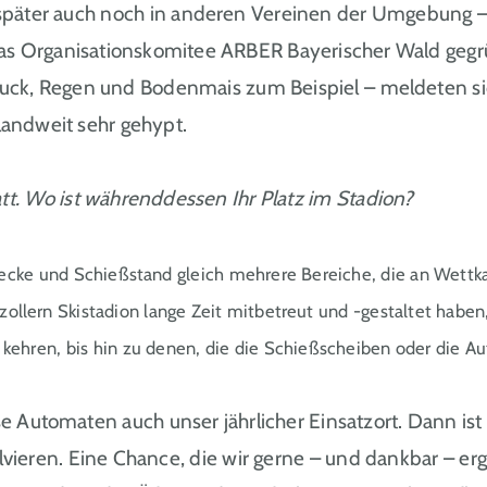
später auch noch in anderen Vereinen der Umgebung – 
5, das Organisationskomitee ARBER Bayerischer Wald g
k, Regen und Bodenmais zum Beispiel – meldeten sich Fr
landweit sehr gehypt.
t. Wo ist währenddessen Ihr Platz im Stadion?
trecke und Schießstand gleich mehrere Bereiche, die an Wettka
ollern Skistadion lange Zeit mitbetreut und -gestaltet habe
en kehren, bis hin zu denen, die die Schießscheiben oder die 
se Automaten auch unser jährlicher Einsatzort. Dann is
ieren. Eine Chance, die wir gerne – und dankbar – ergr