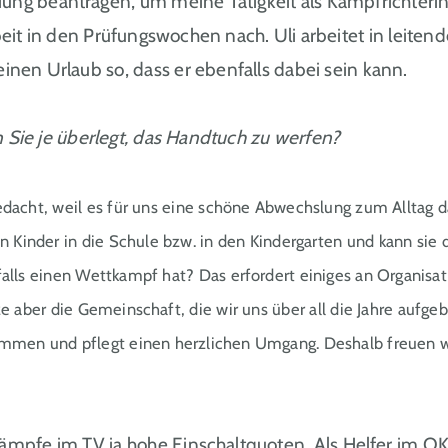
iung beantragen, um meine Tätigkeit als Kampfrichteri
beit in den Prüfungswochen nach. Uli arbeitet in leit
inen Urlaub so, dass er ebenfalls dabei sein kann.
n Sie je überlegt, das Handtuch zu werfen?
dacht, weil es für uns eine schöne Abwechslung zum Alltag dar
 Kinder in die Schule bzw. in den Kindergarten und kann sie
falls einen Wettkampf hat? Das erfordert einiges an Organisat
e aber die Gemeinschaft, die wir uns über all die Jahre aufgeb
sammen und pflegt einen herzlichen Umgang. Deshalb freuen 
mpfe im TV ja hohe Einschaltquoten. Als Helfer im OK 