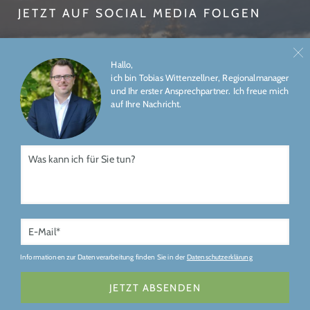
JETZT AUF SOCIAL MEDIA FOLGEN
Hallo,
ich bin Tobias Wittenzellner, Regionalmanager
und Ihr erster Ansprechpartner. Ich freue mich
auf Ihre Nachricht.
ÜBER UNS
IMPRESSUM
DATENSCHUTZ
Gefördert durch
Informationen zur Datenverarbeitung finden Sie in der
Datenschutzerklärung
JETZT ABSENDEN