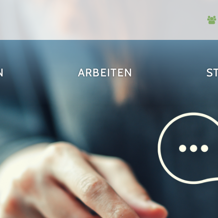
N
ARBEITEN
S