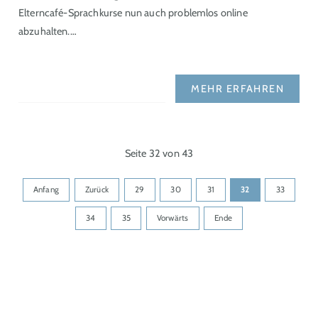
Elterncafé-Sprachkurse nun auch problemlos online
abzuhalten.…
MEHR ERFAHREN
Seite 32 von 43
Anfang
Zurück
29
30
31
32
33
34
35
Vorwärts
Ende