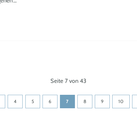
gehen…
Seite 7 von 43
4
5
6
7
8
9
10