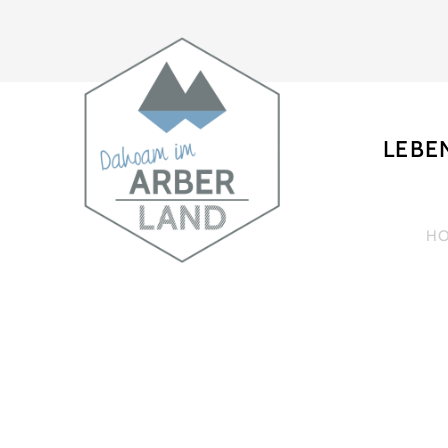
LEBE
H