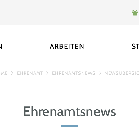
N
ARBEITEN
S
OME
EHRENAMT
EHRENAMTSNEWS
NEWSÜBERSI
Ehrenamtsnews