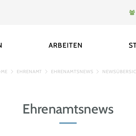
N
ARBEITEN
S
OME
EHRENAMT
EHRENAMTSNEWS
NEWSÜBERSI
Ehrenamtsnews