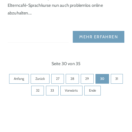
Elterncafé-Sprachkurse nun auch problemlos online
abzuhalten.…
MEHR ERFAHREN
Seite 30 von 35
Anfang
Zurück
27
28
29
30
31
32
33
Vorwärts
Ende