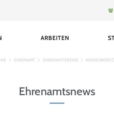
N
ARBEITEN
S
OME
EHRENAMT
EHRENAMTSNEWS
NEWSÜBERSI
Ehrenamtsnews