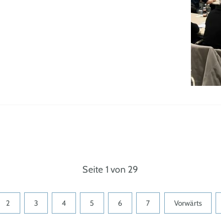
Seite 1 von 29
2
3
4
5
6
7
Vorwärts