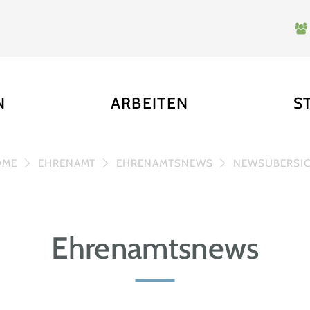
N
ARBEITEN
S
OME
EHRENAMT
EHRENAMTSNEWS
NEWSÜBERSI
Ehrenamtsnews