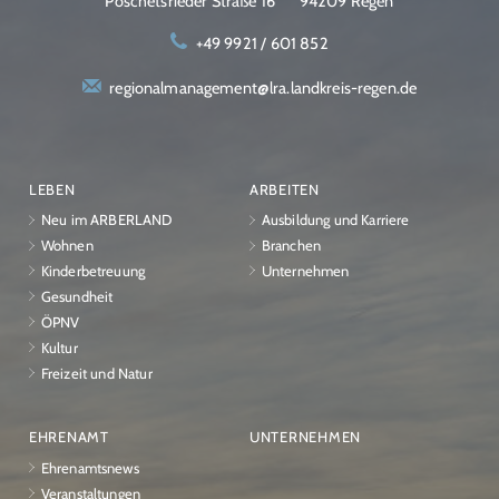
Poschetsrieder Straße 16
94209 Regen
+49 9921 / 601 852
regionalmanagement@lra.landkreis-regen.de
LEBEN
ARBEITEN
Neu im ARBERLAND
Ausbildung und Karriere
Wohnen
Branchen
Kinderbetreuung
Unternehmen
Gesundheit
ÖPNV
Kultur
Freizeit und Natur
EHRENAMT
UNTERNEHMEN
Ehrenamtsnews
Veranstaltungen