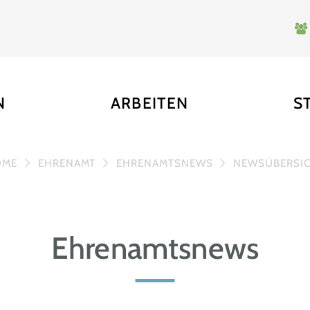
N
ARBEITEN
S
OME
EHRENAMT
EHRENAMTSNEWS
NEWSÜBERSI
Ehrenamtsnews