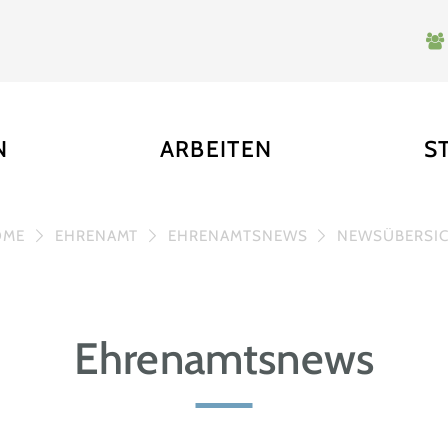
N
ARBEITEN
S
OME
EHRENAMT
EHRENAMTSNEWS
NEWSÜBERSI
Ehrenamtsnews