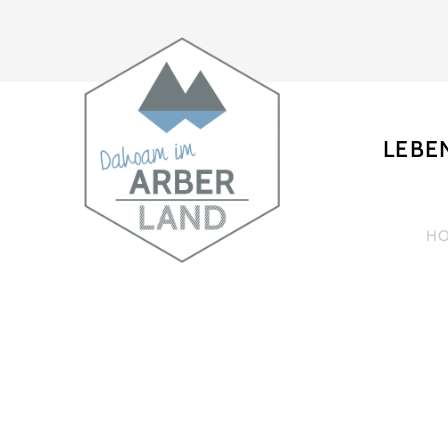
LEBE
H