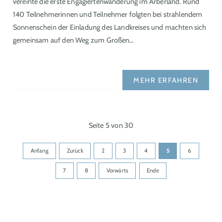
vereinte die erste Engagiertenwanderung im Arberland. Rund
140 Teilnehmerinnen und Teilnehmer folgten bei strahlendem
Sonnenschein der Einladung des Landkreises und machten sich
gemeinsam auf den Weg zum Großen…
MEHR ERFAHREN
Seite 5 von 30
Anfang
Zurück
2
3
4
5
6
7
8
Vorwärts
Ende