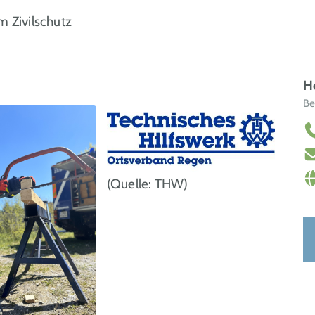
m Zivilschutz
He
Be
(Quelle: THW)