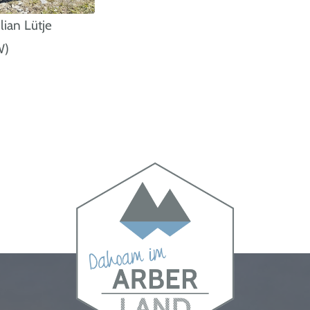
lian Lütje
W)