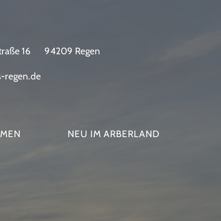
traße 16
94209 Regen
s-regen.de
HMEN
NEU IM ARBERLAND