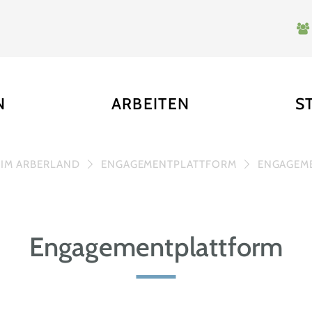
N
ARBEITEN
S
 IM ARBERLAND
ENGAGEMENTPLATTFORM
ENGAGEME
Engagementplattform