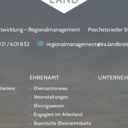
entwicklung – Regionalmanagement
Poschetsrieder S
21 / 601 852
regionalmanagement@lra.landkrei
EHRENAMT
UNTERNE
arriere
Ehrenamtsnews
Veranstaltungen
Ehrungswesen
Engagiert im Arberland
Bayerische Ehrenamtskarte