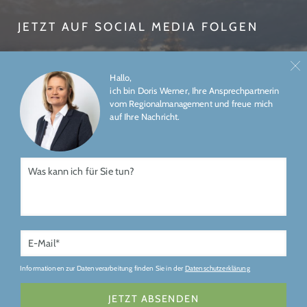
JETZT AUF SOCIAL MEDIA FOLGEN
Hallo,
ich bin Doris Werner, Ihre Ansprechpartnerin
vom Regionalmanagement und freue mich
auf Ihre Nachricht.
ÜBER UNS
IMPRESSUM
DATENSCHUTZ
Gefördert durch
Informationen zur Datenverarbeitung finden Sie in der
Datenschutzerklärung
JETZT ABSENDEN