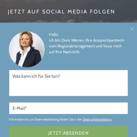
JETZT AUF SOCIAL MEDIA FOLGEN
Hallo,
ich bin Doris Werner, Ihre Ansprechpartnerin
vom Regionalmanagement und freue mich
auf Ihre Nachricht.
ÜBER UNS
IMPRESSUM
DATENSCHUTZ
Gefördert durch
Informationen zur Datenverarbeitung finden Sie in der
Datenschutzerklärung
JETZT ABSENDEN