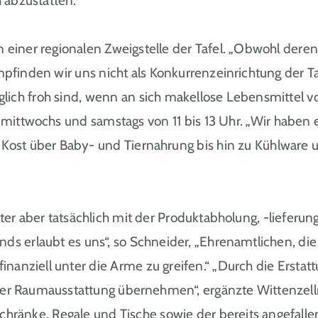
 abzustatten.
en einer regionalen Zweigstelle der Tafel. „Obwohl der
mpfinden wir uns nicht als Konkurrenzeinrichtung der T
glich froh sind, wenn an sich makellose Lebensmittel 
mittwochs und samstags von 11 bis 13 Uhr. „Wir haben eig
r Kost über Baby- und Tiernahrung bis hin zu Kühlware
tter aber tatsächlich mit der Produktabholung, -lieferu
ds erlaubt es uns“, so Schneider, „Ehrenamtlichen, die
nanziell unter die Arme zu greifen.“ „Durch die Ersta
n der Raumausstattung übernehmen“, ergänzte Wittenzelln
hränke, Regale und Tische sowie der bereits angefal