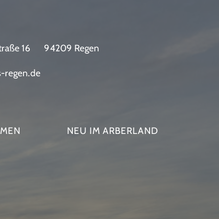
traße 16
94209 Regen
s-regen.de
HMEN
NEU IM ARBERLAND