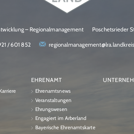
entwicklung – Regionalmanagement
Poschetsrieder S
21 / 601 852
regionalmanagement@lra.landkrei
EHRENAMT
UNTERNE
arriere
Ehrenamtsnews
Veranstaltungen
Ehrungswesen
Engagiert im Arberland
Bayerische Ehrenamtskarte