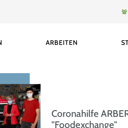
N
ARBEITEN
S
Coronahilfe ARBE
"Foodexchange"