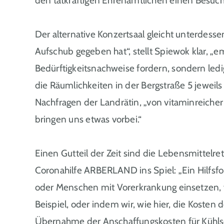
den tatkräftigen Ehrenamtlichen einen Besuch
Der alternative Konzertsaal gleicht unterdess
Aufschub gegeben hat“, stellt Spiewok klar, „e
Bedürftigkeitsnachweise fordern, sondern ledi
die Räumlichkeiten in der Bergstraße 5 jeweils 
Nachfragen der Landrätin, „von vitaminreiche
bringen uns etwas vorbei.“
Einen Gutteil der Zeit sind die Lebensmittelre
Coronahilfe ARBERLAND ins Spiel: „Ein Hilfsfon
oder Menschen mit Vorerkrankung einsetzen, fi
Beispiel, oder indem wir, wie hier, die Koste
Übernahme der Anschaffungskosten für Kühlsc