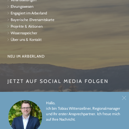
Ehrungswesen
Engagiert im Arberland
Bayerische Ehrenamtskarte
Projekte & Aktionen
Wissensspeicher
Über uns & Kontakt
NEU IM ARBERLAND
JETZT AUF SOCIAL MEDIA FOLGEN
Hallo,
ich bin Tobias Wittenzellner, Regionalmanager
und Ihr erster Ansprechpartner. Ich freue mich
auf Ihre Nachricht.