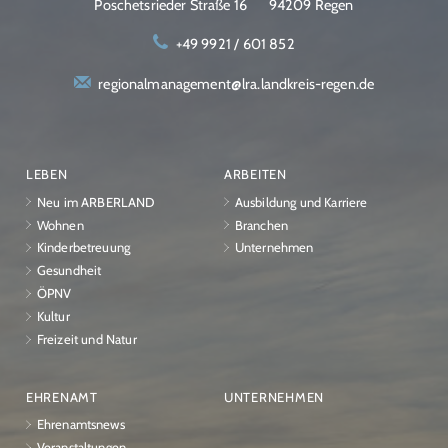
Poschetsrieder Straße 16
94209 Regen
+49 9921 / 601 852
regionalmanagement@lra.landkreis-regen.de
LEBEN
ARBEITEN
Neu im ARBERLAND
Ausbildung und Karriere
Wohnen
Branchen
Kinderbetreuung
Unternehmen
Gesundheit
ÖPNV
Kultur
Freizeit und Natur
EHRENAMT
UNTERNEHMEN
Ehrenamtsnews
Veranstaltungen