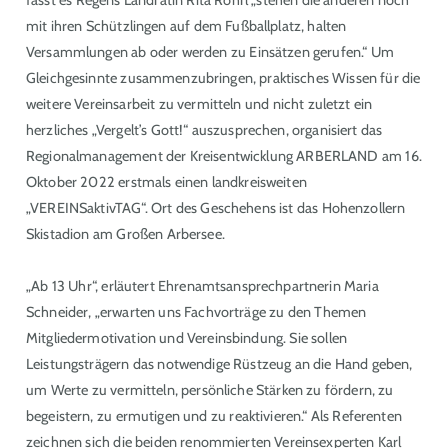
fasst es Regens Landrätin Rita Röhrl „stehen die anderen noch
mit ihren Schützlingen auf dem Fußballplatz, halten
Versammlungen ab oder werden zu Einsätzen gerufen.“ Um
Gleichgesinnte zusammenzubringen, praktisches Wissen für die
weitere Vereinsarbeit zu vermitteln und nicht zuletzt ein
herzliches „Vergelt’s Gott!“ auszusprechen, organisiert das
Regionalmanagement der Kreisentwicklung ARBERLAND am 16.
Oktober 2022 erstmals einen landkreisweiten
„VEREINSaktivTAG“. Ort des Geschehens ist das Hohenzollern
Skistadion am Großen Arbersee.
„Ab 13 Uhr“, erläutert Ehrenamtsansprechpartnerin Maria
Schneider, „erwarten uns Fachvorträge zu den Themen
Mitgliedermotivation und Vereinsbindung. Sie sollen
Leistungsträgern das notwendige Rüstzeug an die Hand geben,
um Werte zu vermitteln, persönliche Stärken zu fördern, zu
begeistern, zu ermutigen und zu reaktivieren.“ Als Referenten
zeichnen sich die beiden renommierten Vereinsexperten Karl