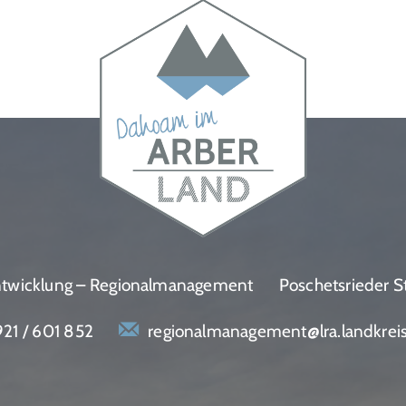
entwicklung – Regionalmanagement
Poschetsrieder S
21 / 601 852
regionalmanagement@lra.landkrei