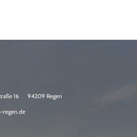
traße 16
94209 Regen
s-regen.de