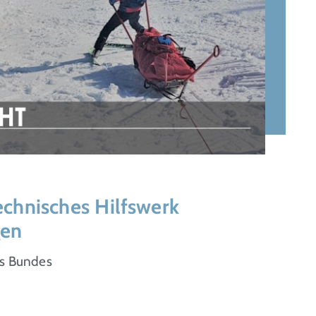
echnisches Hilfswerk
gen
es Bundes