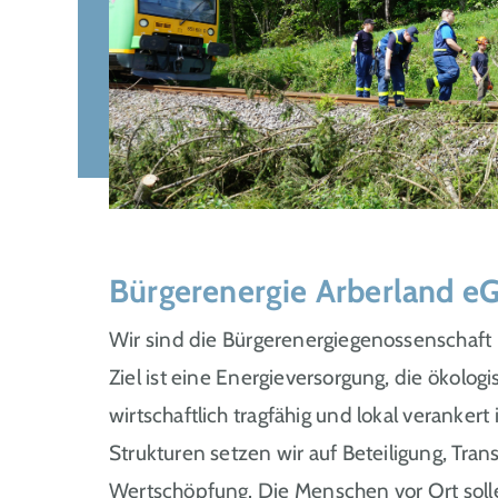
Zachenberg
Zwiesel
Landkreisweit
Bürgerenergie Arberland e
Wir sind die Bürgerenergiegenossenschaft
Ziel ist eine Energieversorgung, die ökolog
wirtschaftlich tragfähig und lokal verankert
Strukturen setzen wir auf Beteiligung, Tra
Wertschöpfung. Die Menschen vor Ort solle